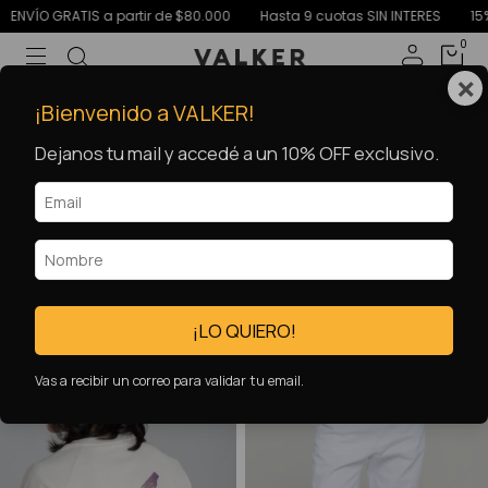
ATIS a partir de $80.000
Hasta 9 cuotas SIN INTERES
15% OFF c/ t
0
×
¡Bienvenido a VALKER!
Dejanos tu mail y accedé a un 10% OFF exclusivo.
Inicio
.
GARAGE SALE
GARAGE SALE
FILTRAR
¡LO QUIERO!
49
%
OFF
64
%
OFF
Vas a recibir un correo para validar tu email.