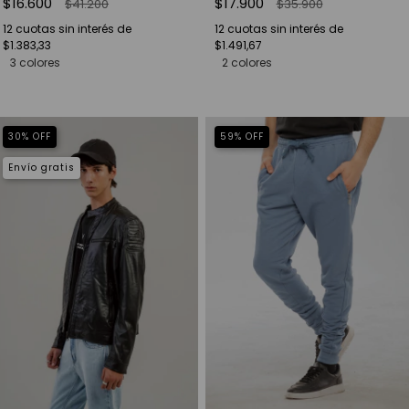
$16.600
$17.900
$41.200
$35.900
12
cuotas sin interés de
12
cuotas sin interés de
$1.383,33
$1.491,67
3 colores
2 colores
30
%
OFF
59
%
OFF
Envío gratis