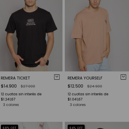
REMERA TICKET
REMERA YOURSELF
$14.900
$12.500
$27.000
$24.900
12
cuotas sin interés de
12
cuotas sin interés de
$1.241,67
$1.041,67
3 colores
3 colores
68
%
OFF
64
%
OFF