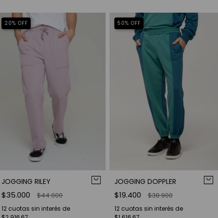
20
%
OFF
50
%
OFF
JOGGING RILEY
JOGGING DOPPLER
$35.000
$19.400
$44.000
$38.900
12
cuotas sin interés de
12
cuotas sin interés de
$2.916,67
$1.616,67