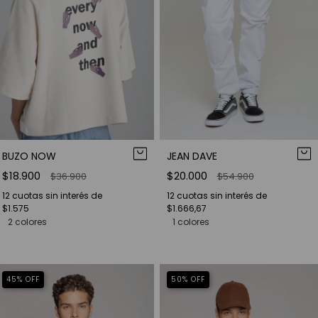
BUZO NOW
JEAN DAVE
$18.900
$20.000
$36.900
$54.900
12
cuotas sin interés de
12
cuotas sin interés de
$1.575
$1.666,67
2 colores
1 colores
45
%
OFF
50
%
OFF