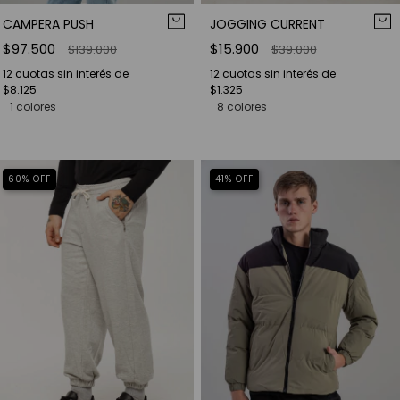
CAMPERA PUSH
JOGGING CURRENT
$97.500
$15.900
$139.000
$39.000
12
cuotas sin interés de
12
cuotas sin interés de
$8.125
$1.325
1 colores
8 colores
60
%
OFF
41
%
OFF