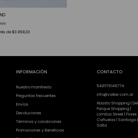
UND
000
erés de
$3.958,33
INFORMACIÓN
CONTACTO
5491176146774
Nuestro manifiesto
info@valker.com.ar
Preguntas frecuentes
Abasto Shopping | Del
Envíos
Parque Shopping |
Devoluciones
Lomitas Street | Flores 
Cañuelas | Santiago |
Términos y condiciones
Salta
Promociones y Beneficios