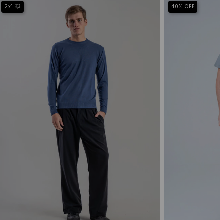
2x1 💥
40
%
OFF