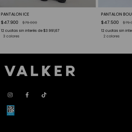
PANTALON ICE
PANTALON BO
$47.900
$47.500
$79.000
$79.
12
cuotas sin interés de
$3.991,67
12
cuotas sin int
3 colores
2 colores