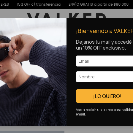
15% OFF c/ transferencia
ENVÍO GRATIS a partir de $80.000
Hasta 1
¡Bienvenido a VALKE
Dejanos tu mail y accedé
un 10% OFF exclusivo.
¡LO QUIERO!
Vas a recibir un correo para valida
email.