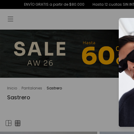
ENVÍO GRATIS a partir de $80.000
Hasta 12 cuotas SIN INTERES
Inicio
.
Pantalones
.
Sastrero
Sastrero