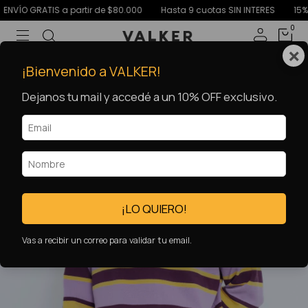
O GRATIS a partir de $80.000
Hasta 9 cuotas SIN INTERES
15% OFF 
0
×
20
%
OFF
¡Bienvenido a VALKER!
Dejanos tu mail y accedé a un 10% OFF exclusivo.
¡LO QUIERO!
Vas a recibir un correo para validar tu email.