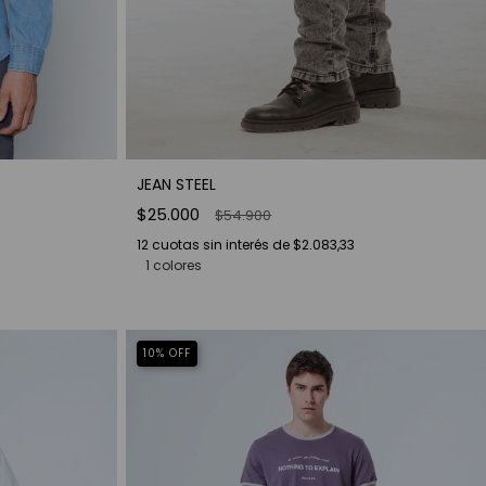
JEAN STEEL
$25.000
$54.900
12
cuotas sin interés de
$2.083,33
1 colores
10
%
OFF