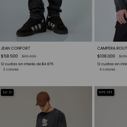
JEAN CONFORT
CAMPERA ROUT
$58.500
$108.000
$65.000
$135
12
cuotas sin interés de
$4.875
12
cuotas sin int
3 colores
4 colores
2x1 💥
60
%
OFF