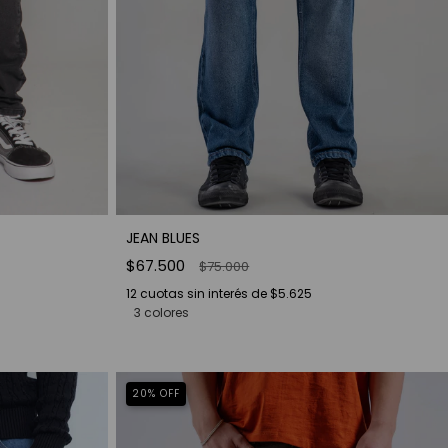
JEAN BLUES
$67.500
$75.000
12
cuotas sin interés de
$5.625
3 colores
20
%
OFF