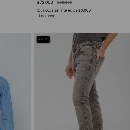
$72.000
$90.000
12
cuotas sin interés de
$6.000
1 colores
2x1 💥