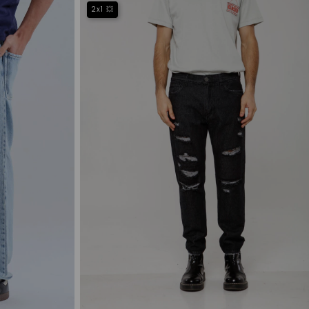
2x1 💥