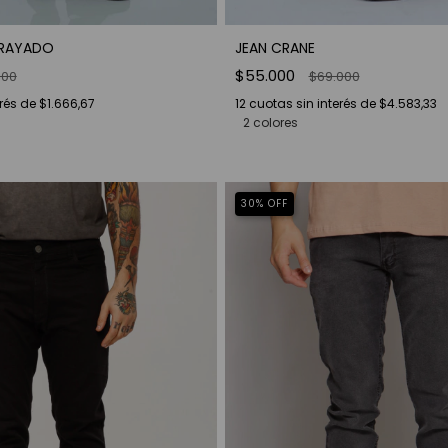
 RAYADO
JEAN CRANE
$55.000
000
$69.000
erés de
$1.666,67
12
cuotas sin interés de
$4.583,33
2 colores
30
%
OFF