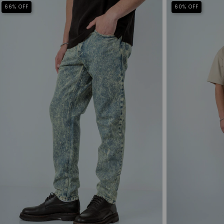
66
%
OFF
60
%
OFF