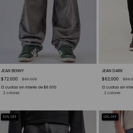
JEAN BENNY
JEAN DARK
$72.000
$62.000
$90.000
$69.
12
cuotas sin interés de
$6.000
12
cuotas sin int
2 colores
2 colores
30
%
OFF
10
%
OFF