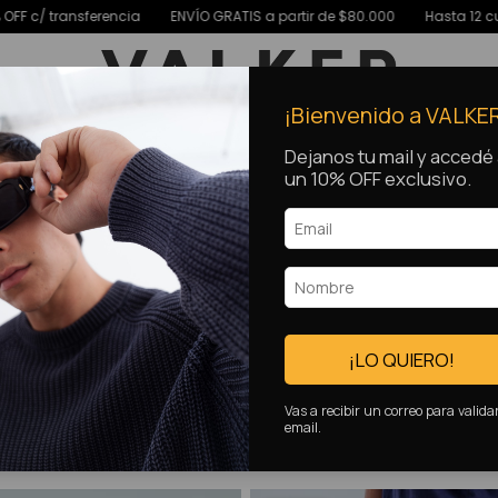
rtir de $80.000
Hasta 12 cuotas SIN INTERES
15% OFF c/ transferen
¡Bienvenido a VALKE
Dejanos tu mail y accedé
un 10% OFF exclusivo.
¡LO QUIERO!
Vas a recibir un correo para valida
email.