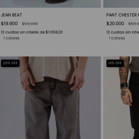
JEAN BEAT
PANT CHESTER
$19.900
$20.000
$59.000
$50.
12
cuotas sin interés de
$1.658,33
12
cuotas sin int
1 colores
1 colores
20
%
OFF
10
%
OFF