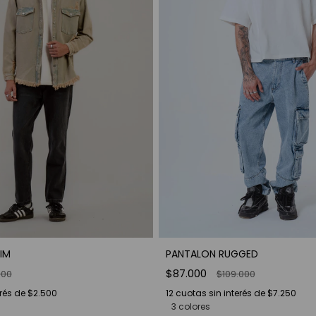
IM
PANTALON RUGGED
$87.000
000
$109.000
erés de
$2.500
12
cuotas sin interés de
$7.250
3 colores