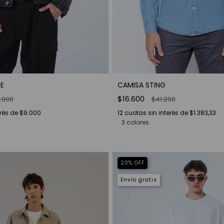
E
CAMISA STING
$16.600
.000
$41.200
erés de
$9.000
12
cuotas sin interés de
$1.383,33
3 colores
20
%
OFF
Envío gratis