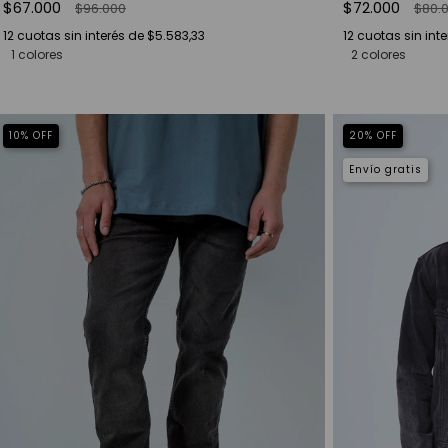
$67.000
$72.000
$96.000
$80.
12
cuotas sin interés de
$5.583,33
12
cuotas sin int
1 colores
2 colores
10
%
OFF
20
%
OFF
Envío gratis