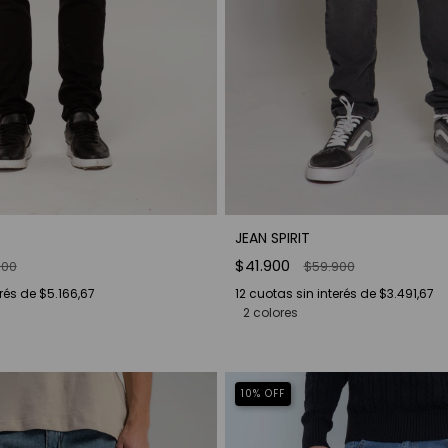
JEAN SPIRIT
$41.900
000
$59.900
erés de
$5.166,67
12
cuotas sin interés de
$3.491,67
2 colores
10
%
OFF