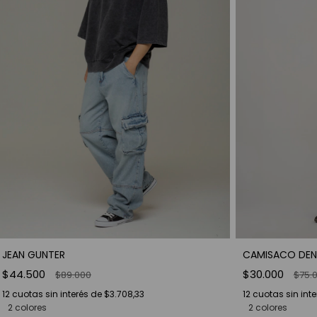
JEAN GUNTER
CAMISACO DEN
$44.500
$30.000
$89.000
$75.
12
cuotas sin interés de
$3.708,33
12
cuotas sin int
2 colores
2 colores