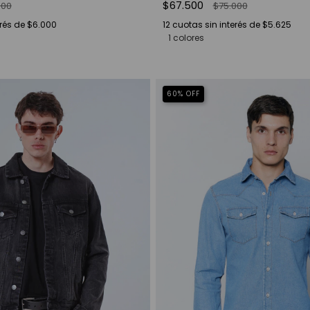
$67.500
000
$75.000
erés de
$6.000
12
cuotas sin interés de
$5.625
1 colores
60
%
OFF