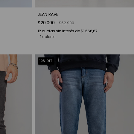
JEAN RAVE
$20.000
$62.900
12
cuotas sin interés de
$1.666,67
1 colores
10
%
OFF