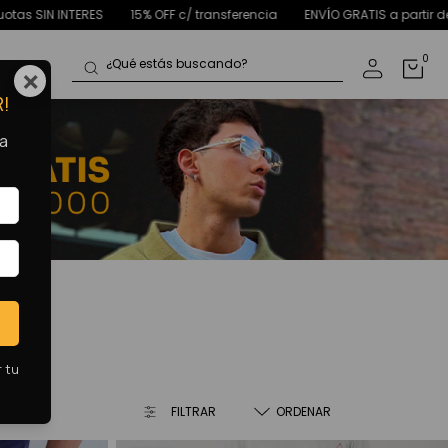
cia
ENVÍO GRATIS a partir de $80.000
Hasta 12 cuotas SIN INTERES
0
×
R!
 a
r tu
FILTRAR