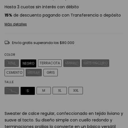
Hasta 3 cuotas sin interés con débito
15%
de descuento pagando con Transferencia o depósito
Más detalles
Envío gratis
superando los
$80.000
COLOR
AZUL
TERRACOTA
MARINO
GRIS OSCURO
NEGRO
CEMENTO
MILITAR
GRIS
TALLE
L
M
XL
XXL
S
Sweater de calce regular, confeccionado en tejido liviano y
suave al tacto. Su diseño simple con cuello redondo y
terminaciones prolijas lo convierte en un básico versátil