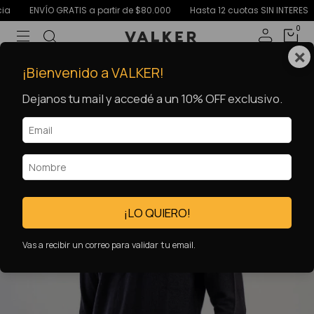
ENVÍO GRATIS a partir de $80.000
Hasta 12 cuotas SIN INTERES
15
0
×
30
%
OFF
¡Bienvenido a VALKER!
Dejanos tu mail y accedé a un 10% OFF exclusivo.
¡LO QUIERO!
Vas a recibir un correo para validar tu email.