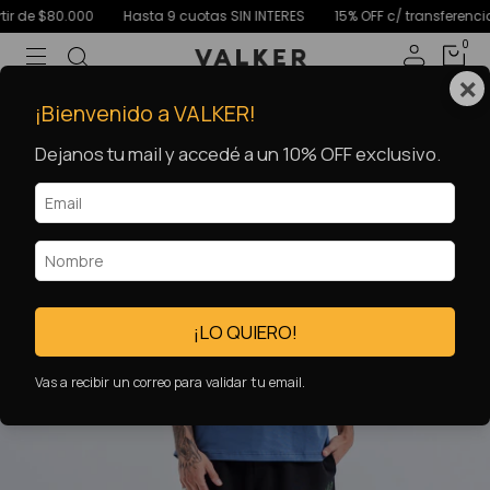
e $80.000
Hasta 9 cuotas SIN INTERES
15% OFF c/ transferencia
0
×
😎 2x $35.000
¡Bienvenido a VALKER!
Dejanos tu mail y accedé a un 10% OFF exclusivo.
¡LO QUIERO!
Vas a recibir un correo para validar tu email.