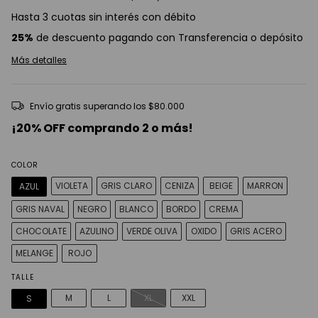
Hasta 3 cuotas sin interés con débito
25%
de descuento pagando con Transferencia o depósito
Más detalles
Envío gratis
superando los
$80.000
¡20% OFF comprando 2 o más!
COLOR
VIOLETA
GRIS CLARO
CENIZA
BEIGE
MARRON
AZUL
GRIS NAVAL
NEGRO
BLANCO
BORDO
CREMA
CHOCOLATE
AZULINO
VERDE OLIVA
OXIDO
GRIS ACERO
MELANGE
ROJO
TALLE
M
L
XL
XXL
S