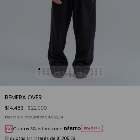
REMERA OVER
$14.463
$22.000
Precio sin impuestos
$11.952,74
Cuotas SIN interés con
DÉBITO
12
cuotas sin interés de
$1.205,23