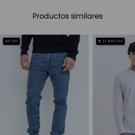
Productos similares
10
%
OFF
😎 2x $45.000