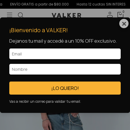
ENVÍO GRATIS a partir de $80.000
Hasta 12 cuotas SIN INTERES
15
0
×
¡Bienvenido a VALKER!
Dejanos tu mail y accedé a un 10% OFF exclusivo.
¡LO QUIERO!
Vas a recibir un correo para validar tu email.