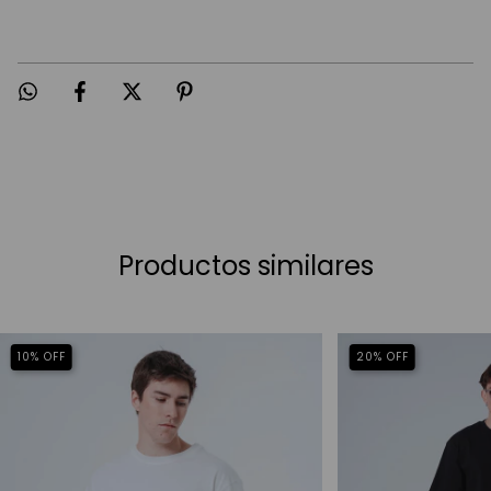
Productos similares
10
%
OFF
20
%
OFF