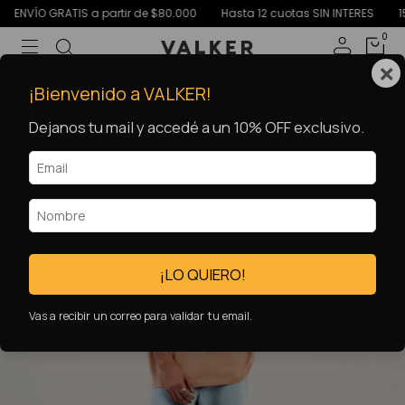
NVÍO GRATIS a partir de $80.000
Hasta 12 cuotas SIN INTERES
15% O
0
×
66
%
OFF
¡Bienvenido a VALKER!
Dejanos tu mail y accedé a un 10% OFF exclusivo.
¡LO QUIERO!
Vas a recibir un correo para validar tu email.