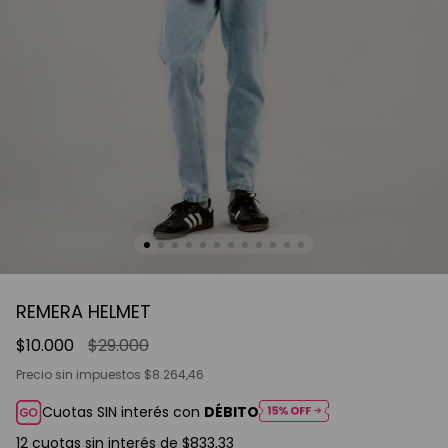
REMERA HELMET
$10.000
$29.000
Precio sin impuestos
$8.264,46
Cuotas SIN interés con
DÉBITO
12
cuotas sin interés de
$833,33