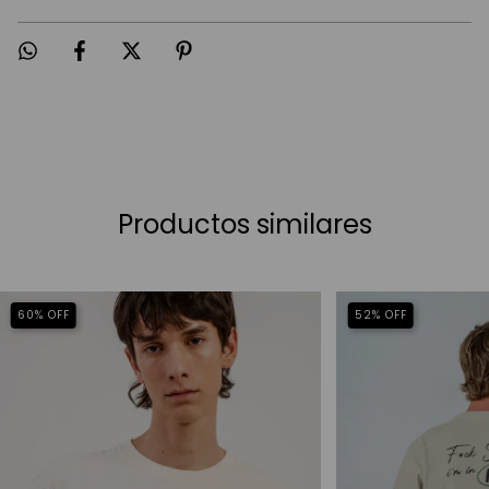
Productos similares
60
%
OFF
52
%
OFF