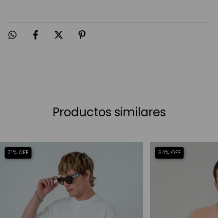
Productos similares
31
%
OFF
64
%
OFF