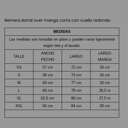
Remera Astral over manga corta con cuello redondo.
MEDIDAS
Las medidas son tomadas en plano y pueden variar ligeramente
según tela y el lavado.
ANCHO
LARGO
TALLE
LARGO
PECHO
MANGA
XS
57 cm
72 cm
24 cm
S
58 cm
74 cm
24 cm
M
60 cm
77 cm
26 cm
L
60 cm
78 cm
26,5 m
XL
62,5 cm
80 cm
27,5 m
XXL
65 cm
84 cm
30 cm