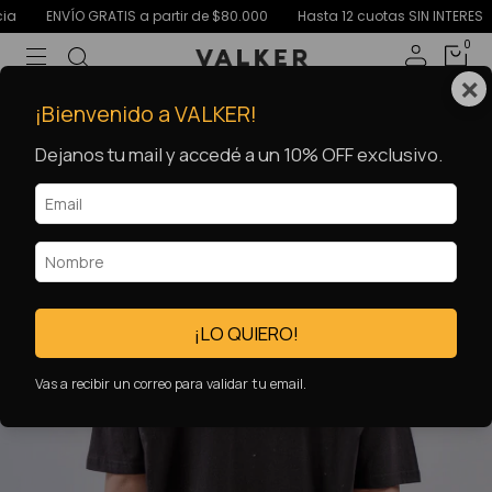
ENVÍO GRATIS a partir de $80.000
Hasta 12 cuotas SIN INTERES
15
0
×
64
%
OFF
¡Bienvenido a VALKER!
Dejanos tu mail y accedé a un 10% OFF exclusivo.
¡LO QUIERO!
Vas a recibir un correo para validar tu email.