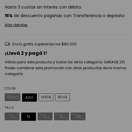
Hasta 3 cuotas sin interés con débito
15%
de descuento pagando con Transferencia o depósito
Más detalles
Envío gratis
superando los
$80.000
¡Llevá 2 y pagá 1!
Válido para este producto y todos los de la categoría: GARAGE 2X1 .
Podés combinar esta promoción con otros productos de la misma
categoría.
COLOR
NEGRO
VERDE
BEIGE
AZUL
TALLE
S
L
XL
XXL
M