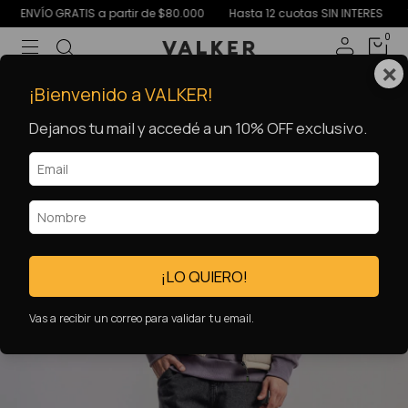
ENVÍO GRATIS a partir de $80.000
Hasta 12 cuotas SIN INTERES
15% 
0
×
2x1 💥
¡Bienvenido a VALKER!
Dejanos tu mail y accedé a un 10% OFF exclusivo.
¡LO QUIERO!
Vas a recibir un correo para validar tu email.