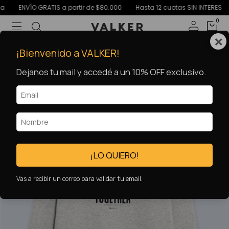
ENVÍO GRATIS a partir de $80.000
Hasta 12 cuotas SIN INTERES
15%
0
×
2x1 💥
¡Bienvenido a VALKER!
Dejanos tu mail y accedé a un 10% OFF exclusivo.
¡LO QUIERO!
Vas a recibir un correo para validar tu email.