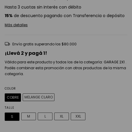
Hasta 3 cuotas sin interés con débito
15%
de descuento pagando con Transferencia o depósito
Más detalles
Envío gratis
superando los
$80.000
¡Llevá 2 y pagá 1!
Válido para este producto y todos los de la categoría: GARAGE 2X1 .
Podés combinar esta promoción con otros productos de la misma
categoría.
COLOR
MELANGE CLARO
COBRE
TALLE
M
L
XL
XXL
S